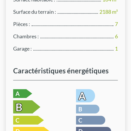
Surface du terrain :
2188 m²
Pièces :
7
Chambres :
6
Garage :
1
Caractéristiques énergétiques
A
A
B
B
C
C