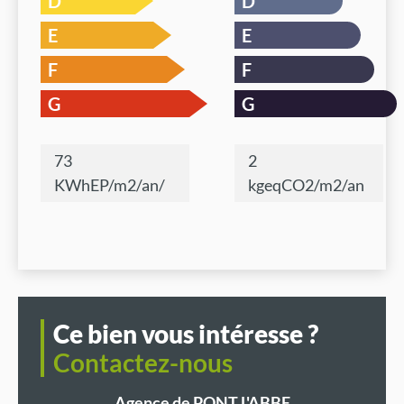
D
D
E
E
F
F
G
G
73
2
KWhEP/m2/an/
kgeqCO2/m2/an
Ce bien vous intéresse ?
Contactez-nous
Agence de
PONT L'ABBE