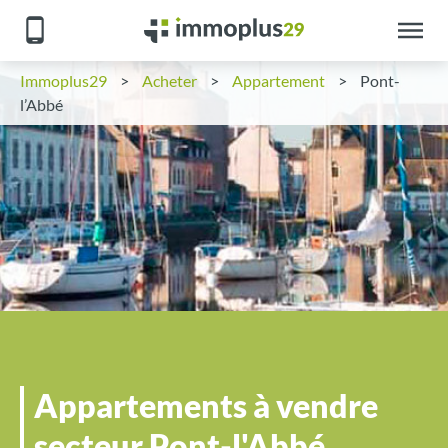
Immoplus29
>
Acheter
>
Appartement
>
Pont-
l’Abbé
Appartements à vendre
secteur Pont-l'Abbé