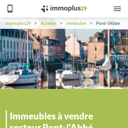
Immoplus29
>
Acheter
>
Immeuble
>
Pont-l’Abbé
Immeubles à vendre
secteur Pont-l'Abbé